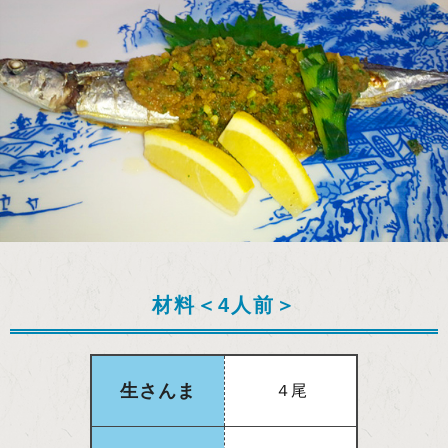
材料＜4人前＞
生さんま
４尾