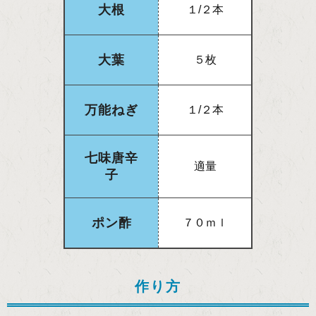
大根
１/２本
大葉
５枚
万能ねぎ
１/２本
七味唐辛
適量
子
ポン酢
７０ｍｌ
作り方