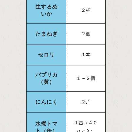
生するめ
２杯
いか
たまねぎ
２個
セロリ
１本
パプリカ
１～２個
（黄）
にんにく
２片
１缶（４０
水煮トマ
ト（缶）
０ｇ入）