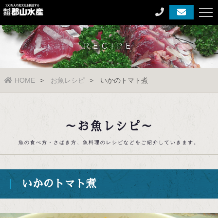
RECIPE
HOME
お魚レシピ
いかのトマト煮
～お魚レシピ～
魚の食べ方・さばき方、魚料理のレシピなどをご紹介していきます。
いかのトマト煮