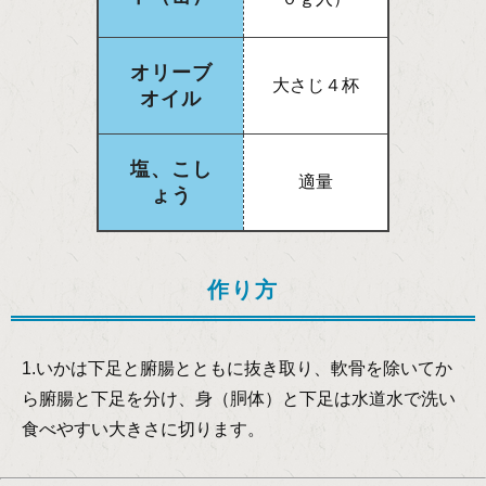
オリーブ
大さじ４杯
オイル
塩、こし
適量
ょう
作り方
1.いかは下足と腑腸とともに抜き取り、軟骨を除いてか
ら腑腸と下足を分け、身（胴体）と下足は水道水で洗い
食べやすい大きさに切ります。