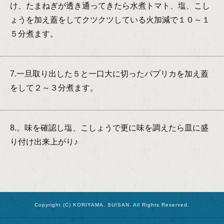
け、たまねぎが透き通ってきたら水煮トマト、塩、こし
ょうを加え蓋をしてクツクツしている火加減で１０～１
５分煮ます。
7.一旦取り出した５と一口大に切ったパプリカを加え蓋
をして２～３分煮ます。
8.。味を確認し塩、こしょうで更に味を調えたら皿に盛
り付け出来上がり♪
Copyright (C) KORIYAMA. SUISAN. All Rights Reserved.