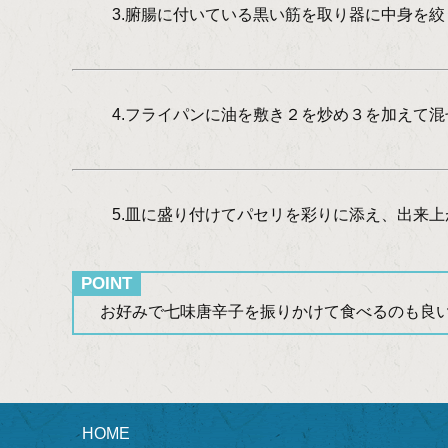
3.腑腸に付いている黒い筋を取り器に中身を
4.フライパンに油を敷き２を炒め３を加えて
5.皿に盛り付けてパセリを彩りに添え、出来上
POINT
お好みで七味唐辛子を振りかけて食べるのも良い
HOME