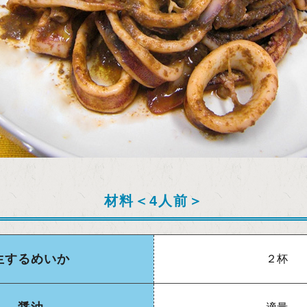
材料＜4人前＞
生するめいか
２杯