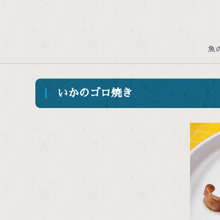
魚
いかのゴロ焼き