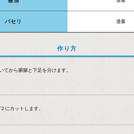
醤油
適量
パセリ
適量
作り方
骨を除いてから腑腸と下足を分けます。
/２にカットします。