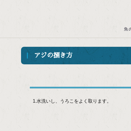
魚
アジの捌き方
1.水洗いし、うろこをよく取ります。