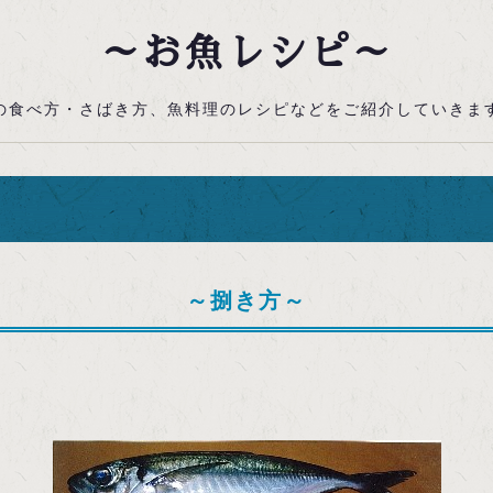
～お魚レシピ～
の食べ方・さばき方、魚料理のレシピなどをご紹介していきま
～捌き方～